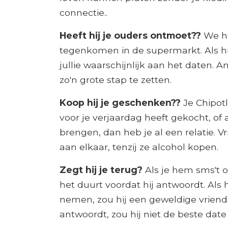
connectie..
Heeft hij je ouders ontmoet??
We he
tegenkomen in de supermarkt. Als hij
jullie waarschijnlijk aan het daten.
zo'n grote stap te zetten.
Koop hij je geschenken??
Je Chipotl
voor je verjaardag heeft gekocht, o
brengen, dan heb je al een relatie. 
aan elkaar, tenzij ze alcohol kopen.
Zegt hij je terug?
Als je hem sms't o
het duurt voordat hij antwoordt. Als 
nemen, zou hij een geweldige vriend 
antwoordt, zou hij niet de beste date 