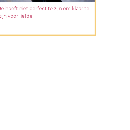
Je hoeft niet perfect te zijn om klaar te
zijn voor liefde