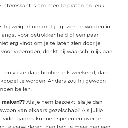
e interessant is om mee te praten en leuk
s hij weigert om met je gezien te worden in
n angst voor betrokkenheid of een paar
 niet erg vindt om je te laten zien door je
voor vreemden, denkt hij waarschijnlijk aan
lk een vaste date hebben elk weekend, dan
​​koppel te worden. Anders zou hij gewoon
onden bellen.
te maken??
Als je hem bezoekt, sla je dan
ewoon van elkaars gezelschap? Als jullie
at videogames kunnen spelen en over je
ng te verwijderen, dan ben je meer dan een