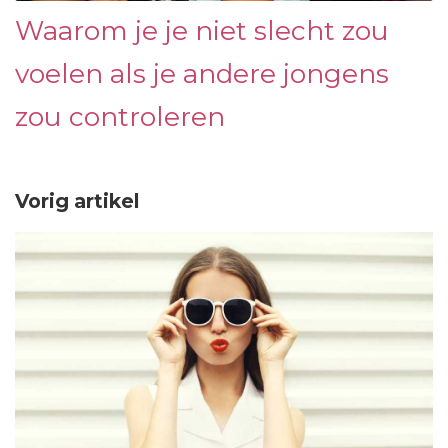
Waarom je je niet slecht zou
voelen als je andere jongens
zou controleren
Vorig artikel