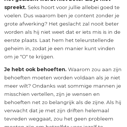
spreekt.
Seks hoort voor jullie allebei goed te
voelen. Dus waarom ben je content zonder je
grote afwerking? Het geslacht zal nooit beter
worden als hij niet weet dat er iets mis is in de
eerste plaats. Laat hem het teleurstellende
geheim in, zodat je een manier kunt vinden
om je "O" te krijgen.
Je hebt ook behoeften.
Waarom zou aan zijn
behoeften moeten worden voldaan als je niet
meer wilt? Ondanks wat sommige mannen je
misschien vertellen, zijn je wensen en
behoeften net zo belangrijk als de zijne. Als hij
verwacht dat je met zijn driften helemaal
tevreden weggaat, zou het geen probleem
moeten zijn om hetzelfde voor jezelf te