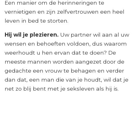
Een manier om de herinneringen te
vernietigen en zijn zelfvertrouwen een heel
leven in bed te storten.
Hij wil je plezieren.
Uw partner wil aan al uw
wensen en behoeften voldoen, dus waarom
weerhoudt u hen ervan dat te doen? De
meeste mannen worden aangezet door de
gedachte een vrouw te behagen en verder
dan dat, een man die van je houdt, wil dat je
net zo blij bent met je seksleven als hij is.