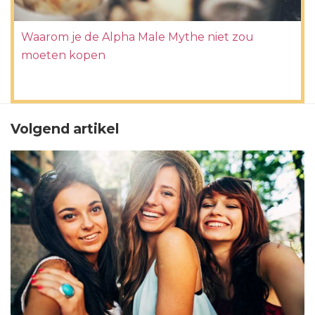
Waarom je de Alpha Male Mythe niet zou
moeten kopen
Volgend artikel