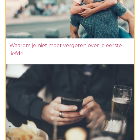
Waarom je niet moet vergeten over je eerste
liefde