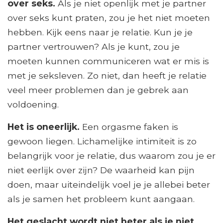
over seks.
Als je niet openlijk met je partner
over seks kunt praten, zou je het niet moeten
hebben. Kijk eens naar je relatie. Kun je je
partner vertrouwen? Als je kunt, zou je
moeten kunnen communiceren wat er mis is
met je seksleven. Zo niet, dan heeft je relatie
veel meer problemen dan je gebrek aan
voldoening.
Het is oneerlijk.
Een orgasme faken is
gewoon liegen. Lichamelijke intimiteit is zo
belangrijk voor je relatie, dus waarom zou je er
niet eerlijk over zijn? De waarheid kan pijn
doen, maar uiteindelijk voel je je allebei beter
als je samen het probleem kunt aangaan.
Het geslacht wordt niet beter als je niet