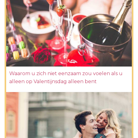
Waarom u zich niet eenzaam zou voelen als u
alleen op Valentijnsdag alleen bent