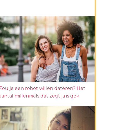
Zou je een robot willen dateren? Het
aantal millennials dat zegt ja is gek