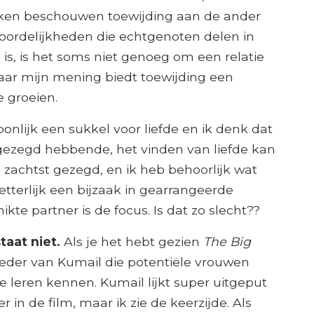
jken beschouwen toewijding aan de ander
woordelijkheden die echtgenoten delen in
is, is het soms niet genoeg om een ​​relatie
 Naar mijn mening biedt toewijding een
 groeien.
onlijk een sukkel voor liefde en ik denk dat
t gezegd hebbende, het vinden van liefde kan
jn zachtst gezegd, en ik heb behoorlijk wat
letterlijk een bijzaak in gearrangeerde
kte partner is de focus. Is dat zo slecht??
taat niet.
Als je het hebt gezien
The Big
oeder van Kumail die potentiële vrouwen
 leren kennen. Kumail lijkt super uitgeput
in de film, maar ik zie de keerzijde. Als