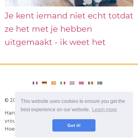
Je kent iemand niet echt totdat
ze het met je hebben
uitgemaakt - ik weet het
©
2026
SelahCounselingStl
This website uses cookies to ensure you get the
best experience on our website.
Learn more
Handige tips om de relatie tussen een man en een
vrouw te verbeteren. Nuttige informatie over liefde.
Got it!
Hoe te flirten. Hoe je je vrouw of je man begrijpt.