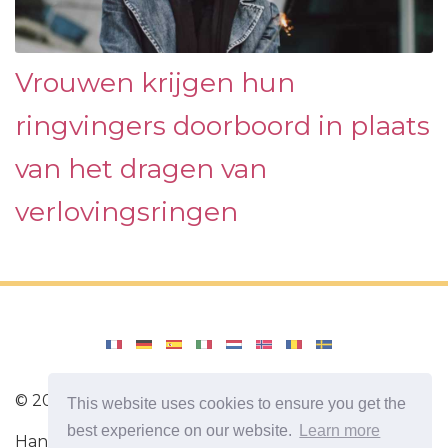
Vrouwen krijgen hun
ringvingers doorboord in plaats
van het dragen van
verlovingsringen
©
2026
SelahCounselingStl
This website uses cookies to ensure you get the
best experience on our website.
Learn more
Handige tips om de relatie tussen een man en een