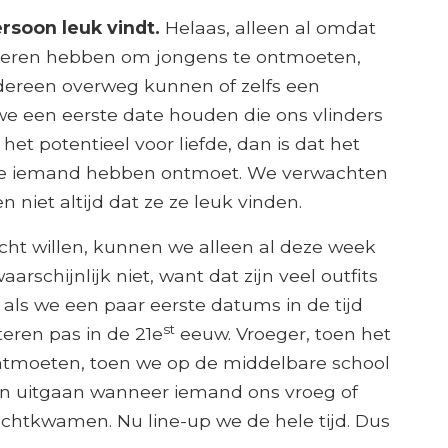
ersoon leuk vindt.
Helaas, alleen al omdat
ieren hebben om jongens te ontmoeten,
dereen overweg kunnen of zelfs een
we een eerste date houden die ons vlinders
et potentieel voor liefde, dan is dat het
t we iemand hebben ontmoet. We verwachten
iet altijd dat ze ze leuk vinden.
cht willen, kunnen we alleen al deze week
arschijnlijk niet, want dat zijn veel outfits
r als we een paar eerste datums in de tijd
st
eren pas in de 21e
eeuw. Vroeger, toen het
tmoeten, toen we op de middelbare school
een uitgaan wanneer iemand ons vroeg of
echtkwamen. Nu line-up we de hele tijd. Dus