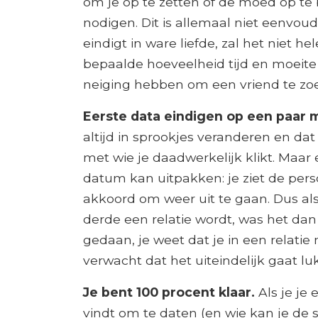
om je op te zetten of de moed op te
nodigen. Dit is allemaal niet eenvoud
eindigt in ware liefde, zal het niet h
bepaalde hoeveelheid tijd en moeite
neiging hebben om een ​​vriend te zo
Eerste data eindigen op een paar 
altijd in sprookjes veranderen en da
met wie je daadwerkelijk klikt. Maar
datum kan uitpakken: je ziet de per
akkoord om weer uit te gaan. Dus al
derde een relatie wordt, was het dan
gedaan, je weet dat je in een relati
verwacht dat het uiteindelijk gaat lu
Je bent 100 procent klaar.
Als je je
vindt om te daten (en wie kan je de s