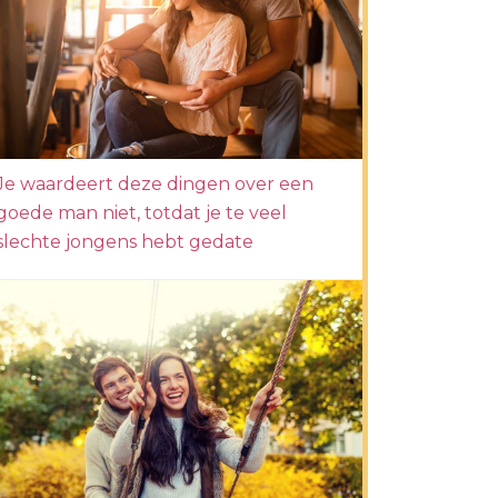
Je waardeert deze dingen over een
goede man niet, totdat je te veel
slechte jongens hebt gedate