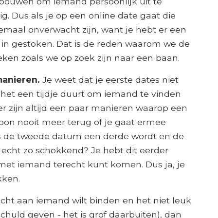
 bouwen om iemand persoonlijk uit te
ig. Dus als je op een online date gaat die
elemaal onverwacht zijn, want je hebt er een
 in gestoken. Dat is de reden waarom we de
eken zoals we op zoek zijn naar een baan.
manieren.
Je weet dat je eerste dates niet
t het een tijdje duurt om iemand te vinden
 er zijn altijd een paar manieren waarop een
soon nooit meer terug of je gaat ermee
s de tweede datum een ​​derde wordt en de
 echt zo schokkend? Je hebt dit eerder
e met iemand terecht kunt komen. Dus ja, je
kken.
 echt aan iemand wilt binden en het niet leuk
chuld geven - het is grof daarbuiten), dan