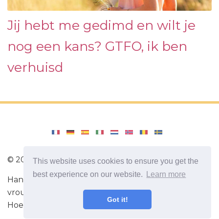
Jij hebt me gedimd en wilt je
nog een kans? GTFO, ik ben
verhuisd
©
2026
SelahCounselingStl
This website uses cookies to ensure you get the
best experience on our website.
Learn more
Handige tips om de relatie tussen een man en een
vrouw te verbeteren. Nuttige informatie over liefde.
Got it!
Hoe te flirten. Hoe je je vrouw of je man begrijpt.