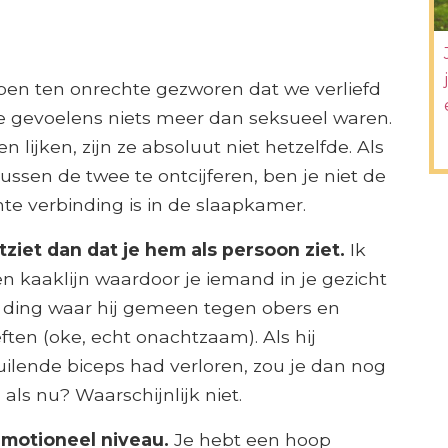
ben ten onrechte gezworen dat we verliefd
ze gevoelens niets meer dan seksueel waren.
 lijken, zijn ze absoluut niet hetzelfde. Als
tussen de twee te ontcijferen, ben je niet de
chte verbinding is in de slaapkamer.
itziet dan dat je hem als persoon ziet.
Ik
en kaaklijn waardoor je iemand in je gezicht
are ding waar hij gemeen tegen obers en
en (oke, echt onachtzaam). Als hij
ilende biceps had verloren, zou je dan nog
ls nu? Waarschijnlijk niet.
emotioneel niveau.
Je hebt een hoop