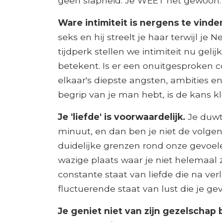
geen slapheid. Je WEET het gewoon.
Ware intimiteit is nergens te vinde
seks en hij streelt je haar terwijl je N
tijdperk stellen we intimiteit nu geli
betekent. Is er een onuitgesproken con
elkaar's diepste angsten, ambities e
begrip van je man hebt, is de kans kle
Je 'liefde' is voorwaardelijk.
Je duwt
minuut, en dan ben je niet de volge
duidelijke grenzen rond onze gevoelen
wazige plaats waar je niet helemaal z
constante staat van liefde die na verl
fluctuerende staat van lust die je ge
Je geniet niet van zijn gezelschap 