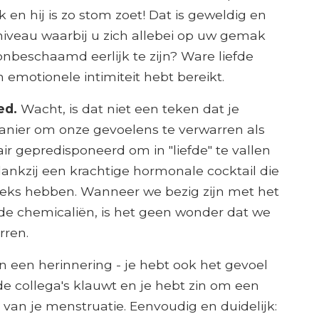
 en hij is zo stom zoet! Dat is geweldig en
niveau waarbij u zich allebei op uw gemak
nbeschaamd eerlijk te zijn? Ware liefde
n emotionele intimiteit hebt bereikt.
oed.
Wacht, is dat niet een teken dat je
manier om onze gevoelens te verwarren als
air gepredisponeerd om in "liefde" te vallen
nkzij een krachtige hormonale cocktail die
seks hebben. Wanneer we bezig zijn met het
nde chemicaliën, is het geen wonder dat we
rren.
een herinnering - je hebt ook het gevoel
 collega's klauwt en je hebt zin om een ​​
g van je menstruatie. Eenvoudig en duidelijk: